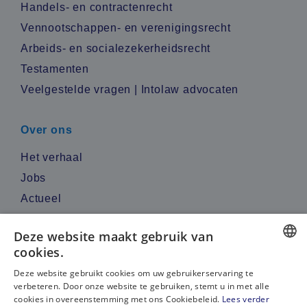
Handels- en contractenrecht
Vennootschappen- en verenigingsrecht
Arbeids- en socialezekerheidsrecht
Testamenten
Veelgestelde vragen | Intolaw advocaten
Over ons
Het verhaal
Jobs
Actueel
Reviews
Deze website maakt gebruik van
cookies.
Contacteer ons
DUTCH
Deze website gebruikt cookies om uw gebruikerservaring te
verbeteren. Door onze website te gebruiken, stemt u in met alle
Bel ons
FRENCH
cookies in overeenstemming met ons Cookiebeleid.
Lees verder