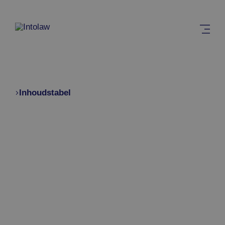
Inhoudstabel
Home
Verkeersrecht
Politierechtbanken
Wanneer komt mijn zaak voor op de