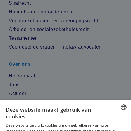
Strafrecht
Handels- en contractenrecht
Vennootschappen- en verenigingsrecht
Arbeids- en socialezekerheidsrecht
Testamenten
Veelgestelde vragen | Intolaw advocaten
Over ons
Het verhaal
Jobs
Actueel
Reviews
Deze website maakt gebruik van
cookies.
Contacteer ons
DUTCH
Deze website gebruikt cookies om uw gebruikerservaring te
verbeteren. Door onze website te gebruiken, stemt u in met alle