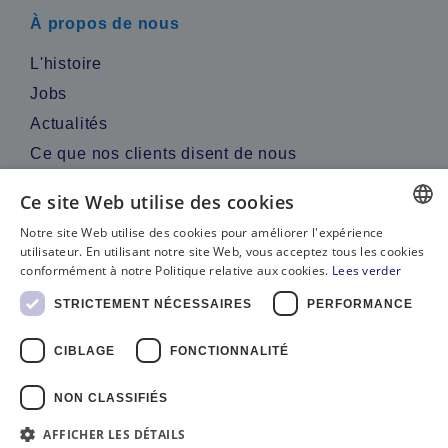
À propos de nous
L'histoire
Jobs
Actualités
Ce que nos clients disent de nous
Ce site Web utilise des cookies
Contactez-nous
Notre site Web utilise des cookies pour améliorer l'expérience
DUTCH
utilisateur. En utilisant notre site Web, vous acceptez tous les cookies
Appelez-nous
conformément à notre Politique relative aux cookies.
Lees verder
WhatsApp
FRENCH
STRICTEMENT NÉCESSAIRES
PERFORMANCE
Envoyez-nous un e-mail
CIBLAGE
FONCTIONNALITÉ
NON CLASSIFIÉS
AFFICHER LES DÉTAILS