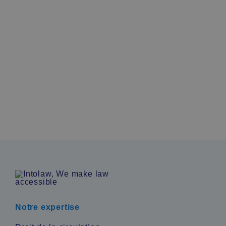
Découvrez comment consulter votre dossier, payer
en toute sécurité ou contester, quels délais
s’appliquent, ce qui arrive en cas de retard, et ce
qui vaut pour les conducteurs étrangers et les
voitures de location.
En savoir plus
Notre expertise