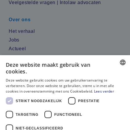
Veelgestelde vragen | Intolaw advocaten
Over ons
Het verhaal
Jobs
Actueel
Reviews
Deze website maakt gebruik van
cookies.
Contacteer ons
DUTCH
Deze website gebruikt cookies om uw gebruikerservaring te
verbeteren. Door onze website te gebruiken, stemt u in met alle
Bel ons
FRENCH
cookies in overeenstemming met ons Cookiebeleid.
Lees verder
Gebruik WhatsApp
STRIKT NOODZAKELIJK
PRESTATIE
Stuur een e-mail
TARGETING
FUNCTIONEEL
NIET-GECLASSIFICEERD