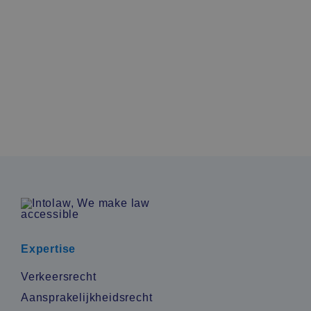
doet. De info baseert zich op de Noorse politie,
Riksadvokaten, Lovdata en de Noorse
belastingdienst (inning).
Lees meer
Expertise
Verkeersrecht
Aansprakelijkheidsrecht