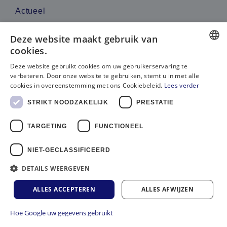
Actueel
Reviews
Deze website maakt gebruik van
cookies.
Contacteer ons
DUTCH
Deze website gebruikt cookies om uw gebruikerservaring te
verbeteren. Door onze website te gebruiken, stemt u in met alle
Bel ons
FRENCH
cookies in overeenstemming met ons Cookiebeleid.
Lees verder
Gebruik WhatsApp
STRIKT NOODZAKELIJK
PRESTATIE
Stuur een e-mail
TARGETING
FUNCTIONEEL
NIET-GECLASSIFICEERD
DETAILS WEERGEVEN
Terms & Conditions
ALLES ACCEPTEREN
ALLES AFWIJZEN
Privacy policy
Cookie policy
Hoe Google uw gegevens gebruikt
Site
by